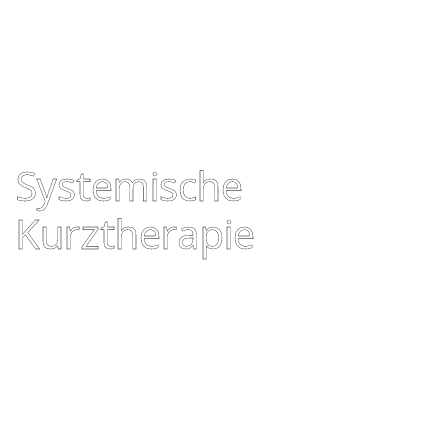
Systemische
Kurztherapie
Lösungsorientiert, konsequent und
energetisch. Ob Therapie oder Beratung,
wir finden Ihre individuelle Lösung.