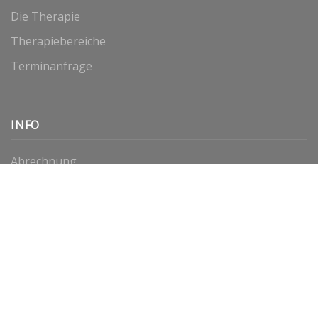
Die Therapie
Therapiebereiche
Terminanfrage
INFO
Abrechnung
Links
Impressum
ABOUT
Über mich